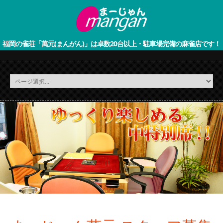
福岡の雀荘「萬元(まんがん)」は卓数20台以上・駐車場完備の麻雀店です！